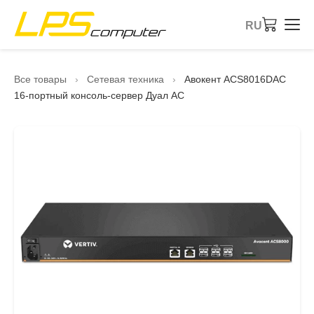
RU
Главная страница
Все товары
›
Сетевая техника
›
Авокент ACS8016DAC
16-портный консоль-сервер Дуал AC
Продукты
Услуги
О компании
Магазин eBay