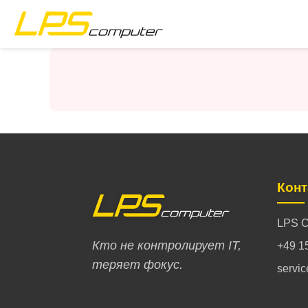
Главная страница
Продукты
Услуги
О компании
Кон
Магазин eBay
LPS C
Кто не контролирует IT,
+49 1
теряет фокус.
servi