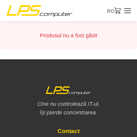
RO
Pagina principală
Produsul nu a fost găsit
Produse
Servicii
Despre noi
Magazin eBay
Cine nu controlează IT-ul,
își pierde concentrarea.
Contact