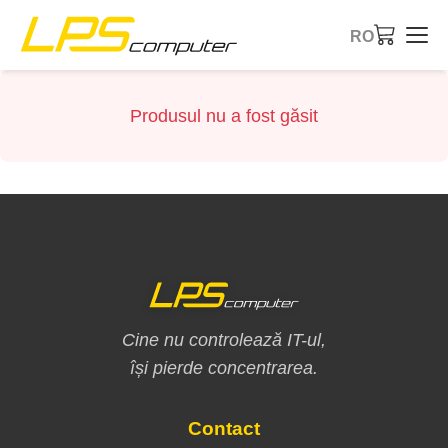
RO
Pagina principală
Produsul nu a fost găsit
Produse
Servicii
Despre noi
Magazin eBay
Cine nu controlează IT-ul,
își pierde concentrarea.
Contact