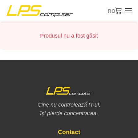
RO
Pagina principală
Produsul nu a fost găsit
Produse
Servicii
Despre noi
Magazin eBay
Cine nu controlează IT-ul,
își pierde concentrarea.
Contact