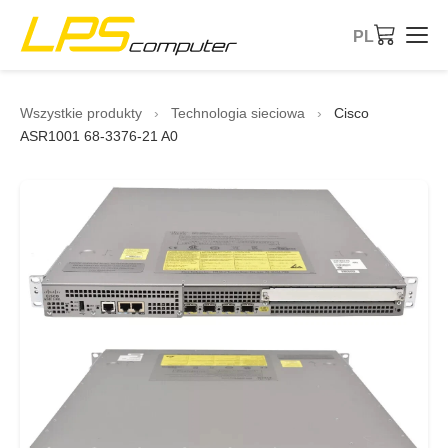
PL
Strona główna
Wszystkie produkty
›
Technologia sieciowa
›
Cisco
ASR1001 68-3376-21 A0
Produkty
Usługi
O firmie
Sklep eBay