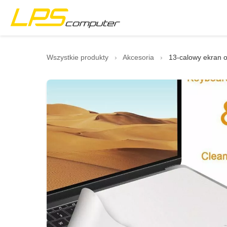
Strona główna
Wszystkie produkty
›
Akcesoria
›
13-calowy ekran 
Produkty
Usługi
O firmie
Sklep eBay