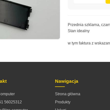
Przednia szklarna, czar
Stan idealny
w tym faktura z wskazan
akt
Nawigacja
omputer
Strona główna
51 56025312
Produkty