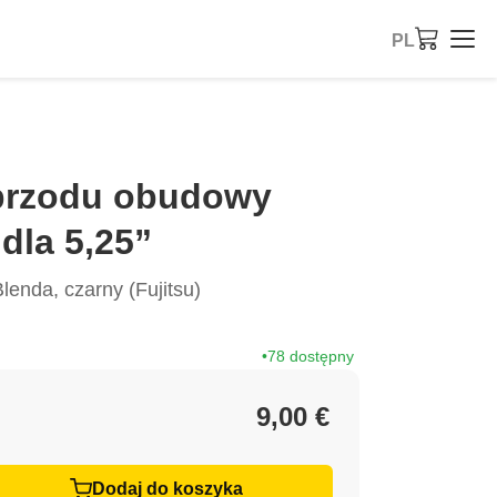
PL
rzodu obudowy
dla 5,25”
enda, czarny (Fujitsu)
78 dostępny
9,00 €
Dodaj do koszyka