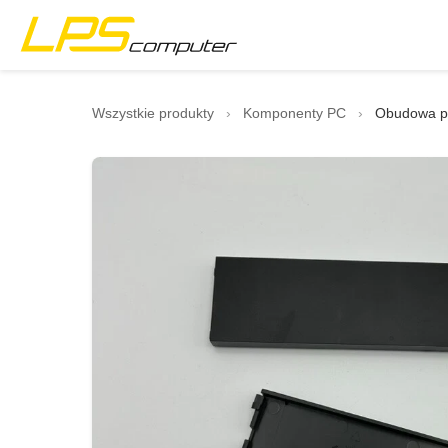
Strona główna
Wszystkie produkty
›
Komponenty PC
›
Obudowa pr
Produkty
Usługi
O firmie
Sklep eBay