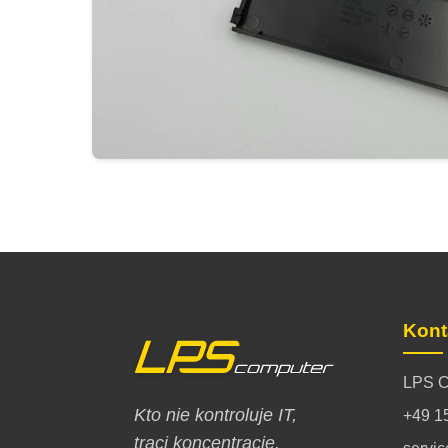
Kont
LPS C
Kto nie kontroluje IT,
+49 1
traci koncentrację.