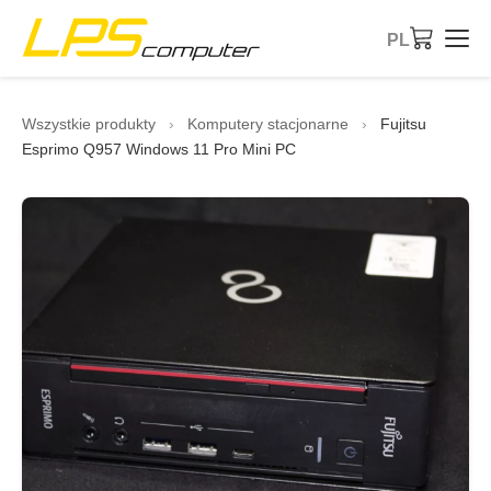
PL
Strona główna
Wszystkie produkty
›
Komputery stacjonarne
›
Fujitsu
Esprimo Q957 Windows 11 Pro Mini PC
Produkty
Usługi
O firmie
Sklep eBay