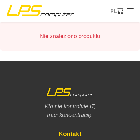
PL
Strona główna
Nie znaleziono produktu
Produkty
Usługi
O firmie
Sklep eBay
Kto nie kontroluje IT,
traci koncentrację.
Kontakt