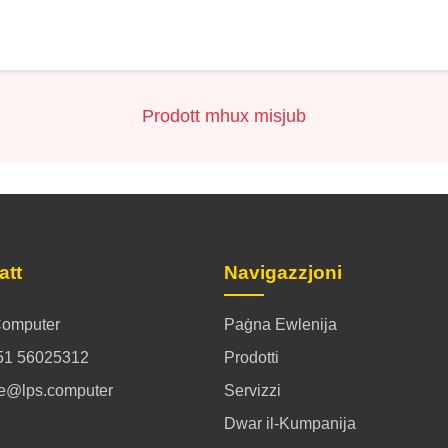
Prodott mhux misjub
att
Navigazzjoni
omputer
Paġna Ewlenija
51 56025312
Prodotti
ce@lps.computer
Servizzi
Dwar il-Kumpanija