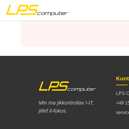
Paġna Ewlenija
Prodotti
Servizzi
Dwar il-Kumpanija
Kunt
Ħanut eBay
LPS C
Min ma jikkontrollax l-IT,
+49 1
jitlef il-fokus.
servi