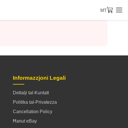
MT
Informazzjoni Legali
Dettalji tal-Kuntatt
Politika tal-Privatezza
Cancellation Policy
Ħanut eBay