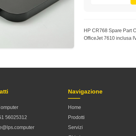
HP CR768 Spare Part Ou
OfficeJet 7610 inclusa IV
atti
Navigazione
omputer
Home
51 56025312
Prodotti
ce@lps.computer
Servizi