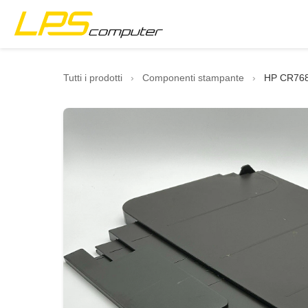
Home
Tutti i prodotti
›
Componenti stampante
›
HP CR768 
Prodotti
Servizi
Chi siamo
Negozio eBay