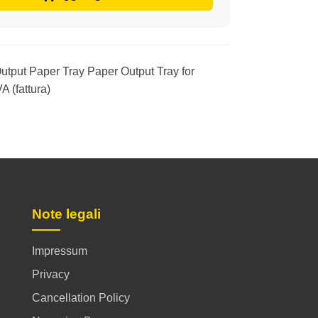
tput Paper Tray Paper Output Tray for
A (fattura)
Note legali
Impressum
Privacy
Cancellation Policy