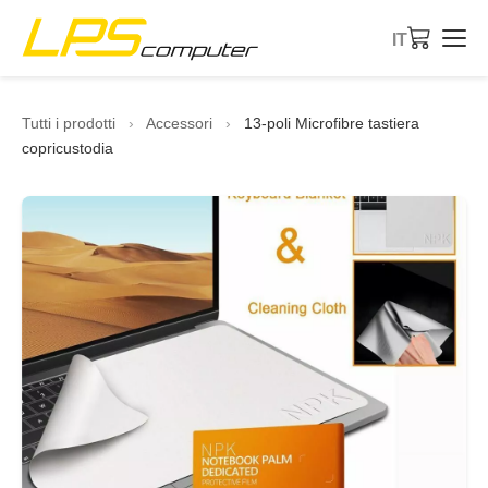
IT
Home
Tutti i prodotti
›
Accessori
›
13-poli Microfibre tastiera
copricustodia
Prodotti
Servizi
Chi siamo
Negozio eBay