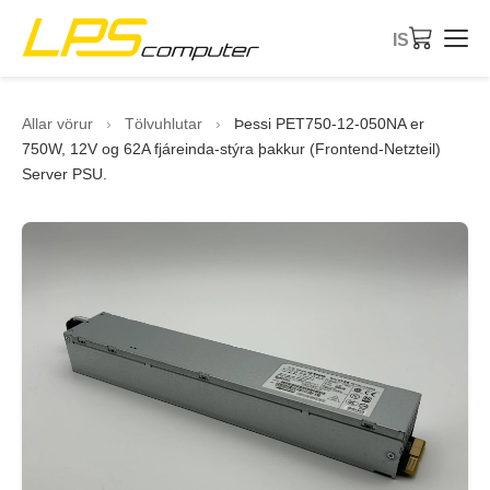
IS
Forsíða
Allar vörur
›
Tölvuhlutar
›
Þessi PET750-12-050NA er
750W, 12V og 62A fjáreinda-stýra þakkur (Frontend-Netzteil)
Vörur
Server PSU.
Þjónusta
Um fyrirtækið
eBay-verslun