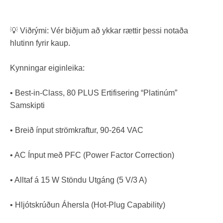
💡 Viðrými: Vér biðjum að ykkar rættir þessi notaða
hlutinn fyrir kaup.
Kynningar eiginleika:
• Best-in-Class, 80 PLUS Ertifisering “Platinúm”
Samskipti
• Breið ínput strömkraftur, 90-264 VAC
• AC Ínput með PFC (Power Factor Correction)
• Alltaf á 15 W Stöndu Utgáng (5 V/3 A)
• Hljótskrúðun Áhersla (Hot-Plug Capability)