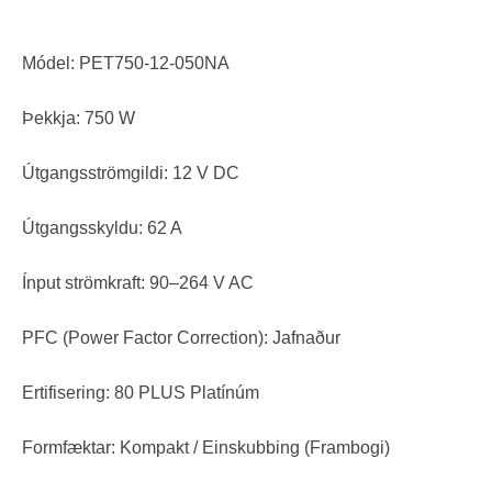
Módel: PET750-12-050NA
Þekkja: 750 W
Útgangsströmgildi: 12 V DC
Útgangsskyldu: 62 A
Ínput strömkraft: 90–264 V AC
PFC (Power Factor Correction): Jafnaður
Ertifisering: 80 PLUS Platínúm
Formfæktar: Kompakt / Einskubbing (Frambogi)