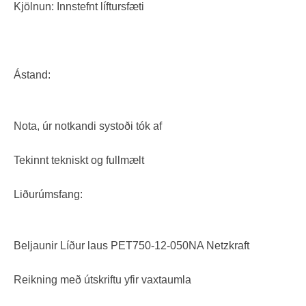
Kjölnun: Innstefnt líftursfæti
Ástand:
Nota, úr notkandi systoði tók af
Tekinnt tekniskt og fullmælt
Liðurúmsfang:
Beljaunir Líður laus PET750-12-050NA Netzkraft
Reikning með útskriftu yfir vaxtaumla