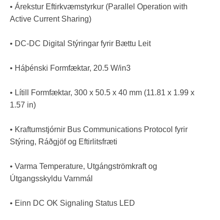
• Árekstur Eftirkvæmstyrkur (Parallel Operation with
Active Current Sharing)
• DC-DC Digital Stýringar fyrir Bættu Leit
• Háþénski Formfæktar, 20.5 W/in3
• Lítill Formfæktar, 300 x 50.5 x 40 mm (11.81 x 1.99 x
1.57 in)
• Kraftumstjórnir Bus Communications Protocol fyrir
Stýring, Ráðgjöf og Eftirlitsfræti
• Varma Temperature, Utgángströmkraft og
Útgangsskyldu Varnmál
• Einn DC OK Signaling Status LED