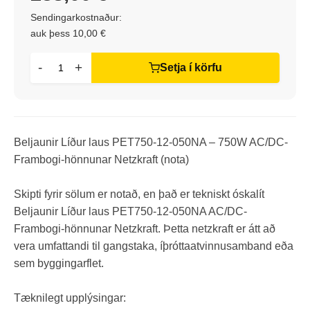
Sendingarkostnaður:
auk þess 10,00 €
-
+
Setja í körfu
Beljaunir Líður laus PET750-12-050NA – 750W AC/DC-
Frambogi-hönnunar Netzkraft (nota)
Skipti fyrir sölum er notað, en það er tekniskt óskalít
Beljaunir Líður laus PET750-12-050NA AC/DC-
Frambogi-hönnunar Netzkraft. Þetta netzkraft er átt að
vera umfattandi til gangstaka, íþróttaatvinnusamband eða
sem byggingarflet.
Tæknilegt upplýsingar: