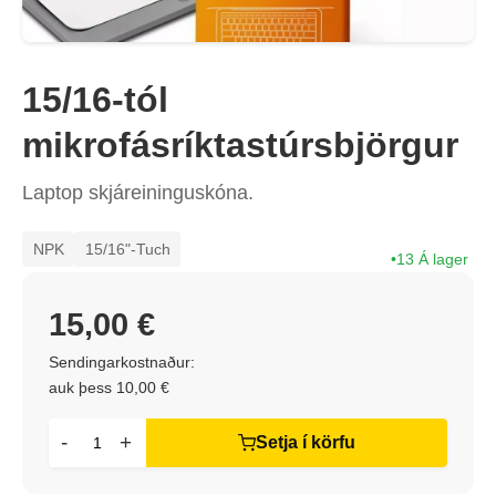
15/16-tól
mikrofásríktastúrsbjörgur
Laptop skjáreininguskóna.
NPK
15/16"-Tuch
13 Á lager
15,00 €
Sendingarkostnaður:
auk þess 10,00 €
-
+
Setja í körfu