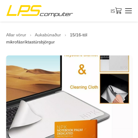
IS
Forsíða
Allar vörur
›
Aukabúnaður
›
15/16-tól
mikrofásríktastúrsbjörgur
Vörur
Þjónusta
Um fyrirtækið
eBay-verslun