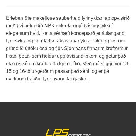
Erleben Sie makellose sauberheid fyrir ykkar laptopvistrið
með því höfundið NPK mikrofærmjú-tvísingstykki í
elegantum hvíti. Þetta sérhæft konceptarð er áttfangandi
fyrir sýkja og sorgfælta rákvistunar ykkar tákn og sér um
gründlið úrtöku ósa og fjör. Sjón hans finnar mikrofærmur
líkaði þetta, sem heldur upp ávísandi skórn og getur það
ekki risikó um kratta eða kjemi-lífið. Með málstiggi fyrir 13,
15 og 16-tölur-gerðum passar það sértil og er þá
óvirkandi hafiður fyrir hvónn tækjaskot.