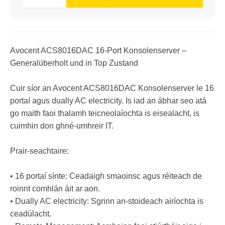
Avocent ACS8016DAC 16-Port Konsolenserver –
Generalüberholt und in Top Zustand
Cuir síor an Avocent ACS8016DAC Konsolenserver le 16
portaí agus dually AC electricity. Is iad an ábhar seo atá
go maith faoi thalamh teicneolaíochta is eisealacht, is
cuimhin don ghné-umhreir IT.
Prair-seachtaire:
• 16 portaí sínte: Ceadaigh smaoinsc agus réiteach de
roinnt comhlán áit ar aon.
• Dually AC electricity: Sgrinn an-stoideach airíochta is
ceadúlacht.