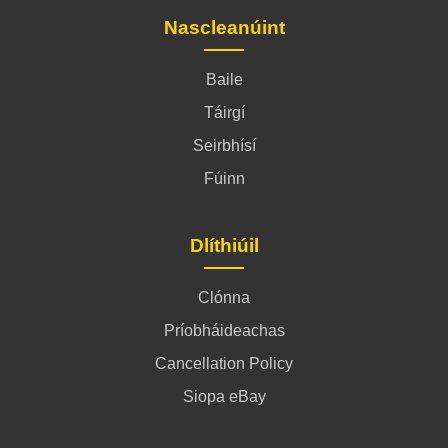
Nascleanúint
Baile
Táirgí
Seirbhísí
Fúinn
Dlíthiúil
Clónna
Príobháideachas
Cancellation Policy
Siopa eBay