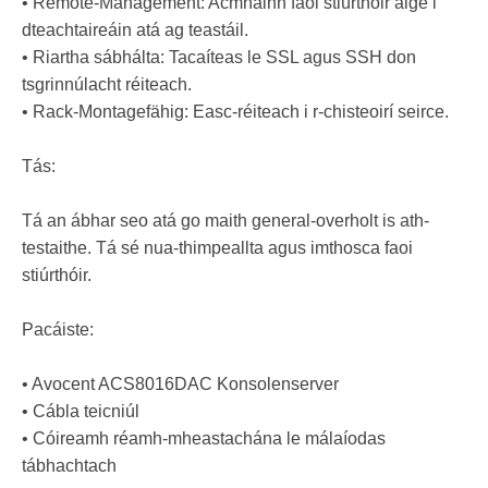
• Remote-Management: Acmhainn faoi stiúrthóir aige i
dteachtaireáin atá ag teastáil.
• Riartha sábhálta: Tacaíteas le SSL agus SSH don
tsgrinnúlacht réiteach.
• Rack-Montagefähig: Easc-réiteach i r-chisteoirí seirce.
Tás:
Tá an ábhar seo atá go maith general-overholt is ath-
testaithe. Tá sé nua-thimpeallta agus imthosca faoi
stiúrthóir.
Pacáiste:
• Avocent ACS8016DAC Konsolenserver
• Cábla teicniúl
• Cóireamh réamh-mheastachána le málaíodas
tábhachtach