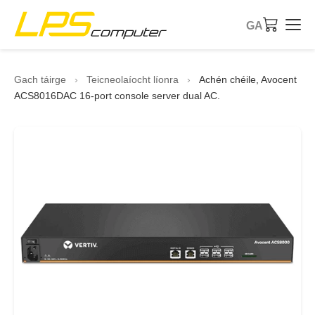
GA
Baile
Gach táirge
›
Teicneolaíocht líonra
›
Achén chéile, Avocent
ACS8016DAC 16-port console server dual AC.
Táirgí
Seirbhísí
Fúinn
Siopa eBay