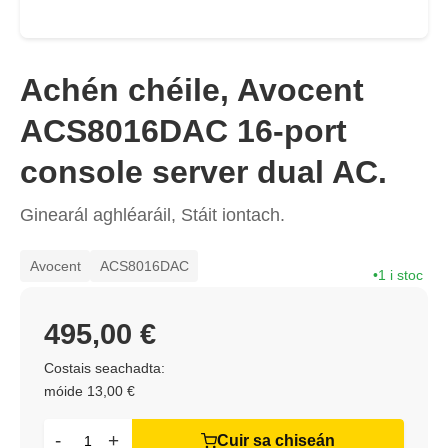
Achén chéile, Avocent
ACS8016DAC 16-port
console server dual AC.
Ginearál aghléaráil, Stáit iontach.
Avocent
ACS8016DAC
1 i stoc
495,00 €
Costais seachadta:
móide 13,00 €
-
+
Cuir sa chiseán