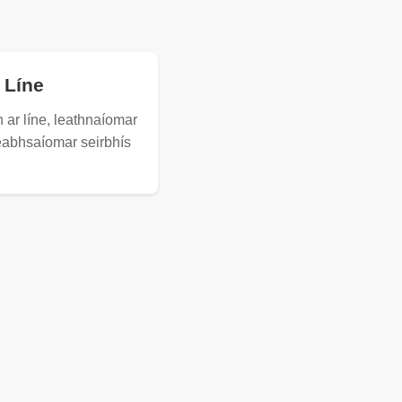
 Líne
n ar líne, leathnaíomar
heabhsaíomar seirbhís