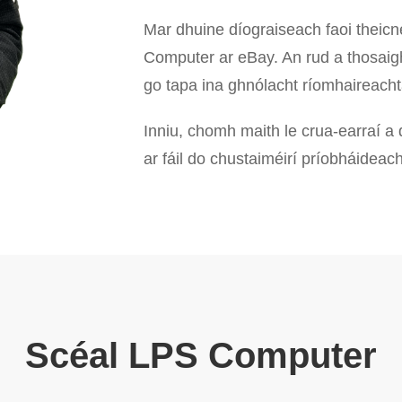
Mar dhuine díograiseach faoi theicn
Computer ar eBay. An rud a thosaigh
go tapa ina ghnólacht ríomhaireachta
Inniu, chomh maith le crua-earraí a d
ar fáil do chustaiméirí príobháideac
Scéal LPS Computer