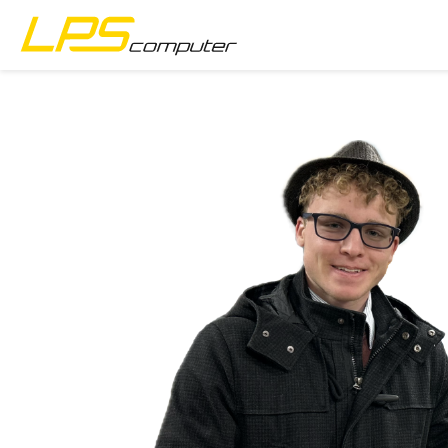
Baile
Táirgí
Seirbhísí
Fúinn
Siopa eBay