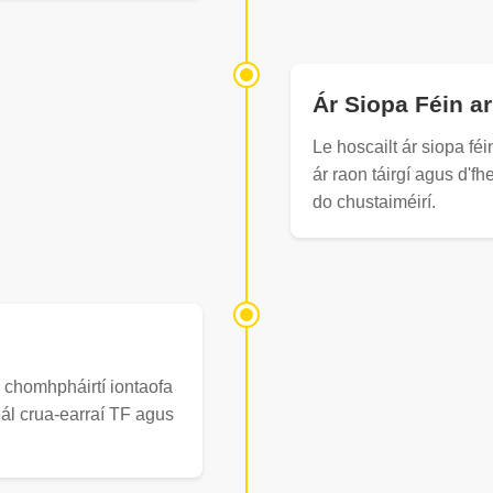
Ár Siopa Féin ar
Le hoscailt ár siopa féi
ár raon táirgí agus d'f
do chustaiméirí.
 chomhpháirtí iontaofa
ál crua-earraí TF agus