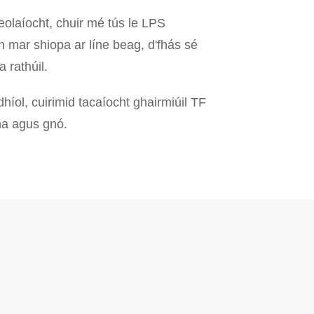
eolaíocht, chuir mé tús le LPS
 mar shiopa ar líne beag, d'fhás sé
 rathúil.
híol, cuirimid tacaíocht ghairmiúil TF
ha agus gnó.