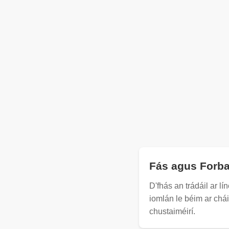
Fás agus Forba
D'fhás an trádáil ar l
iomlán le béim ar chái
chustaiméirí.