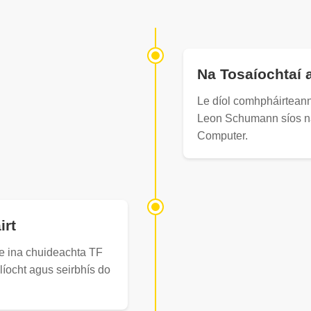
Na Tosaíochtaí 
Le díol comhpháirteann
Leon Schumann síos n
Computer.
irt
íne ina chuideachta TF
líocht agus seirbhís do