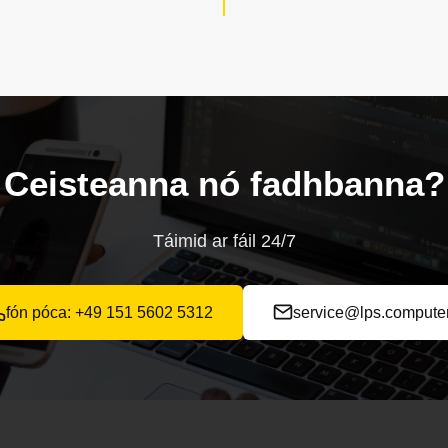
Ceisteanna nó fadhbanna?
Táimid ar fáil 24/7
fón póca: +49 151 5602 5312
service@lps.compute