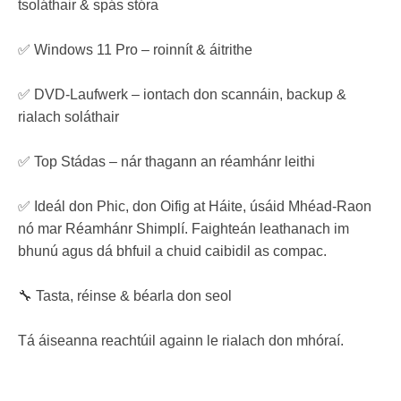
tsoláthair & spás stóra
✅ Windows 11 Pro – roinnít & áitrithe
✅ DVD-Laufwerk – iontach don scannáin, backup &
rialach soláthair
✅ Top Stádas – nár thagann an réamhánr leithi
✅ Ideál don Phic, don Oifig at Háite, úsáid Mhéad-Raon
nó mar Réamhánr Shimplí. Faighteán leathanach im
bhunú agus dá bhfuil a chuid caibidil as compac.
🔧 Tasta, réinse & béarla don seol
Tá áiseanna reachtúil againn le rialach don mhóraí.