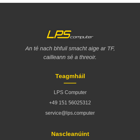
An té nach bhfuil smacht aige ar TF,
cailleann sé a threoir.
Teagmháil
LPS Computer
+49 151 56025312
service@lps.computer
Nascleanúint