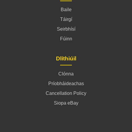
Baile
Táirgí
Seirbhísí
Fúinn
Dlíthiúil
Clónna
Príobháideachas
Cancellation Policy
Siopa eBay