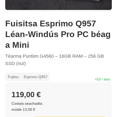
Fuisitsa Esprimo Q957
Léan-Windús Pro PC béag
a Mini
Téarma Puntiim G4560 – 16GB RAM – 256 GB
SSD (nuí)
Fujitsu
Esprimo Q957
10 i stoc
119,00 €
Costais seachadta:
móide 13,00 €