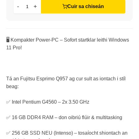
-
+
Cuir sa chiseán
🖥️ Kompakter Power-PC – Sofort startklar leithi Windows
11 Pro!
Tá an Fujitsu Esprimo Q957 ag cur sult as iontach i stíl
beag:
✅ Intel Pentium G4560 – 2x 3.50 GHz
✅ 16 GB DDR4 RAM – don oibriú flúir & multitasking
✅ 256 GB SSD NEU (Intenso) – tosaíocht shiontach an