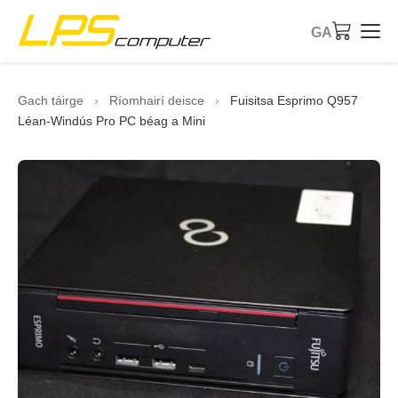
GA
Baile
Gach táirge
›
Ríomhairí deisce
›
Fuisitsa Esprimo Q957
Léan-Windús Pro PC béag a Mini
Táirgí
Seirbhísí
Fúinn
Siopa eBay