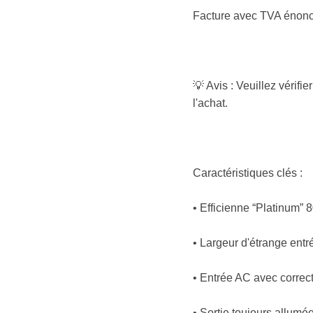
Facture avec TVA énon
💡 Avis : Veuillez vérifi
l'achat.
Caractéristiques clés :
• Efficienne “Platinum” 
• Largeur d'étrange ent
• Entrée AC avec correc
• Sortie toujours allumé