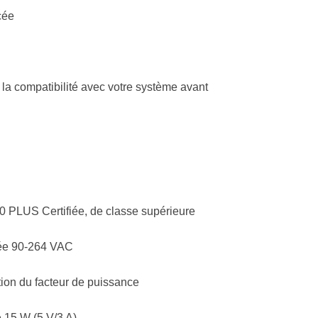
cée
er la compatibilité avec votre système avant
80 PLUS Certifiée, de classe supérieure
rée 90-264 VAC
tion du facteur de puissance
e 15 W (5 V/3 A)