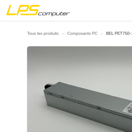
Accueil
Tous les produits
›
Composants PC
›
BEL PET750-1
Produits
Services
À propos
Boutique eBay