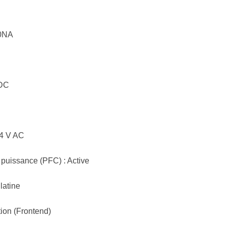
50NA
 DC
64 V AC
 puissance (PFC) : Active
latine
tion (Frontend)