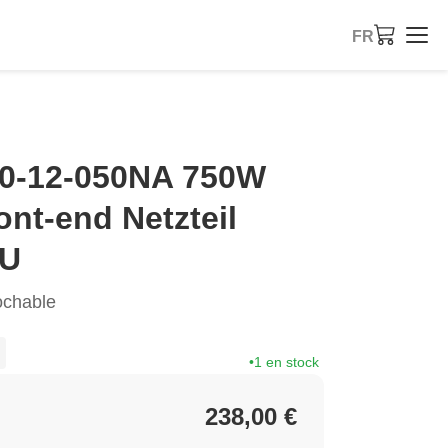
FR
0-12-050NA 750W
ont-end Netzteil
SU
ochable
1 en stock
238,00 €