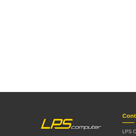
Cont
LPS C