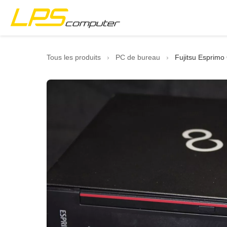
Accueil
Tous les produits
›
PC de bureau
›
Fujitsu Esprimo
Produits
Services
À propos
Boutique eBay