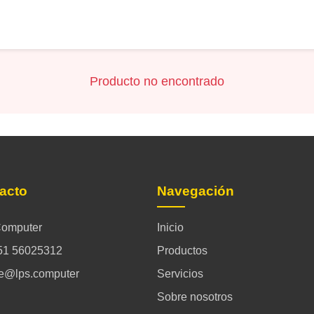
Producto no encontrado
acto
Navegación
omputer
Inicio
51 56025312
Productos
ce@lps.computer
Servicios
Sobre nosotros