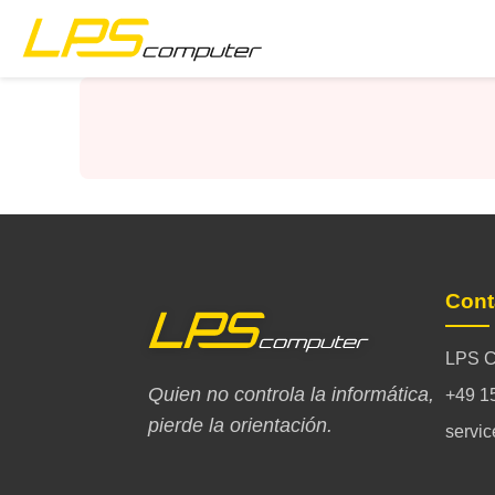
Inicio
Productos
Servicios
Sobre nosotros
Cont
Tienda eBay
LPS C
Quien no controla la informática,
+49 1
pierde la orientación.
servi