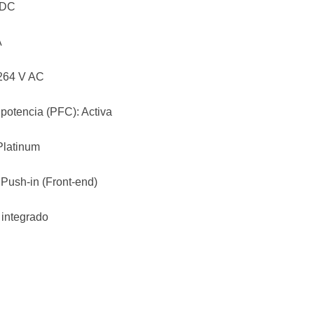
 DC
A
-264 V AC
 potencia (PFC): Activa
Platinum
 Push-in (Front-end)
 integrado