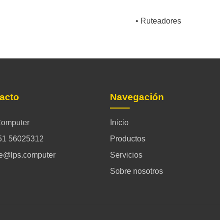
• Ruteadores
acto
Navegación
omputer
Inicio
51 56025312
Productos
ce@lps.computer
Servicios
Sobre nosotros