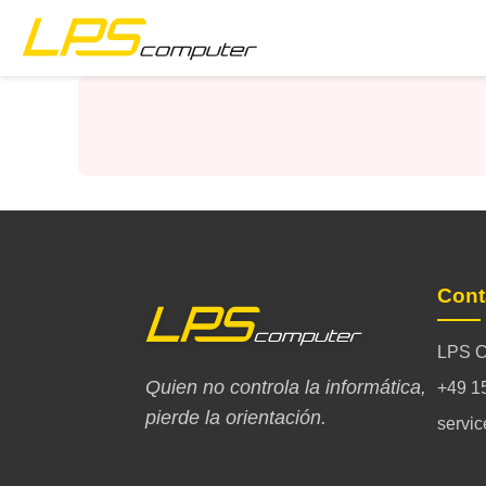
Inicio
Productos
Servicios
Sobre nosotros
Cont
Tienda eBay
LPS C
Quien no controla la informática,
+49 1
pierde la orientación.
servi