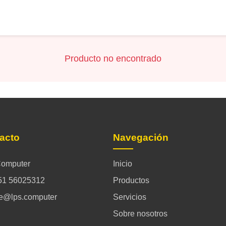
Producto no encontrado
acto
Navegación
omputer
Inicio
51 56025312
Productos
ce@lps.computer
Servicios
Sobre nosotros