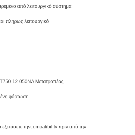
ιρεμένο από λειτουργικό σύστημα
και πλήρως λειτουργικό
ET750-12-050NA Μετατροπέας
μένη φόρτωση
εξετάσετε τηνcompatibility πριν από την