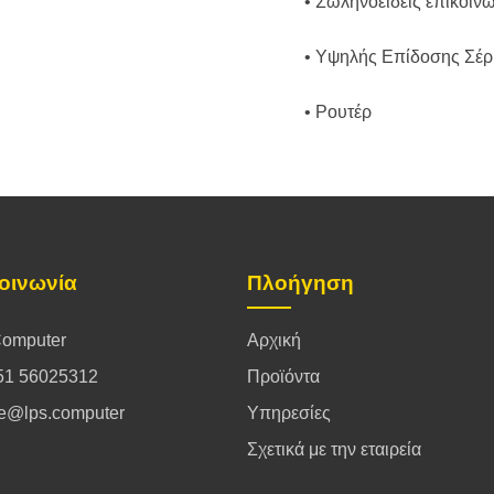
• Σωληνοειδείς επικοιν
• Υψηλής Επίδοσης Σέρ
• Ρουτέρ
οινωνία
Πλοήγηση
omputer
Αρχική
51 56025312
Προϊόντα
ce@lps.computer
Υπηρεσίες
Σχετικά με την εταιρεία