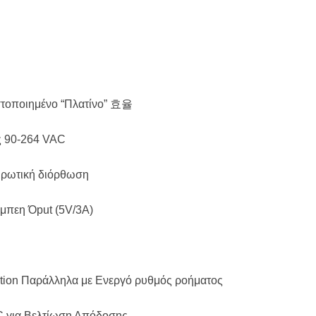
ιστοποιημένο “Πλατίνο” 효율
ς 90-264 VAC
ιρωτική διόρθωση
μπεη Όput (5V/3A)
ation Παράλληλα με Ενεργό ρυθμός ροήματος
C για Βελτίωση Απόδοσης