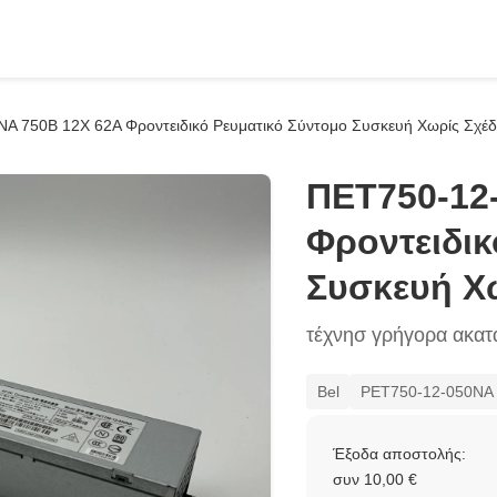
Α 750Β 12Χ 62Α Φροντειδικό Ρευματικό Σύντομο Συσκευή Χωρίς Σχέδ
ΠΕΤ750-12
Φροντειδικ
Συσκευή Χω
τέχνησ γρήγορα ακα
Bel
PET750-12-050NA
Έξοδα αποστολής:
συν 10,00 €