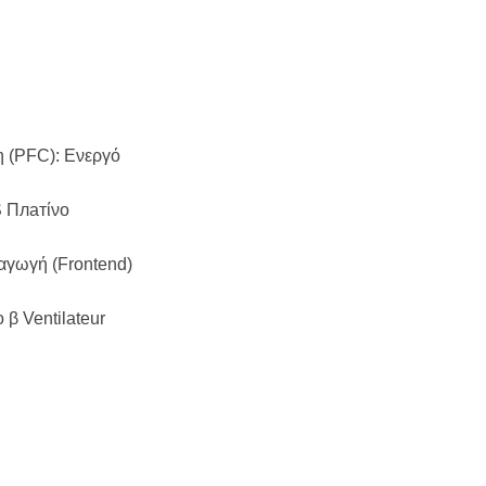
 (PFC): Ενεργό
S Πлатίνο
αγωγή (Frontend)
β Ventilateur