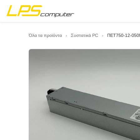
Αρχική
Όλα τα προϊόντα
›
Συστατικά PC
›
ΠΕΤ750-12-050Ν
Προϊόντα
Υπηρεσίες
Σχετικά με την εταιρεία
Κατάστημα eBay