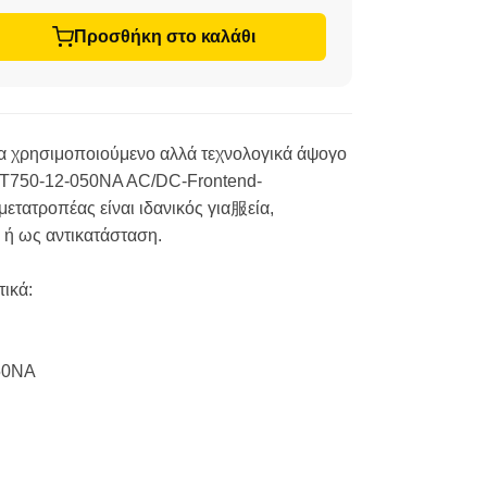
Προσθήκη στο καλάθι
να χρησιμοποιούμενο αλλά τεχνολογικά άψογο
ET750-12-050NA AC/DC-Frontend-
μετατροπέας είναι ιδανικός για服εία,
 ή ως αντικατάσταση.
τικά:
50NA