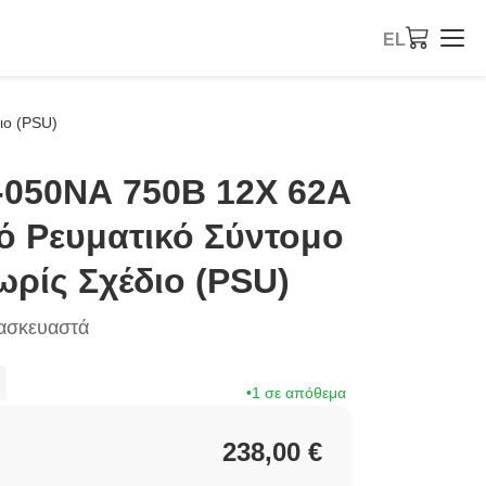
EL
ιο (PSU)
-050ΝΑ 750Β 12Χ 62Α
ό Ρευματικό Σύντομο
ρίς Σχέδιο (PSU)
τασκευαστά
1 σε απόθεμα
238,00 €