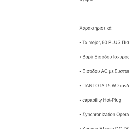
Χαρακτηριστικά:
• Τα mejor, 80 PLUS Π
• Βαρύ Εισόδου Ισχυρό
• Εισόδου AC με Συσπε
• ΠΑΝΤΟΤΑ 15 W Στάνδ
• capability Hot-Plug
• Σynchronization Oper
• Κοντινή Ελέγχο DC-D