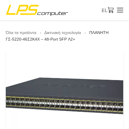
EL
Αρχική
Όλα τα προϊόντα
›
Δικτυακή τεχνολογία
›
ΠΛΑΝΗΤΗ
ΓΣ-5220-46Σ2Κ4Χ – 48-Port SFP Λ2+
Προϊόντα
Υπηρεσίες
Σχετικά με την εταιρεία
Κατάστημα eBay