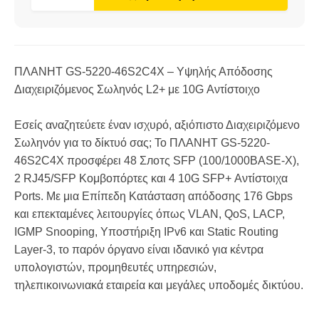
ΠΛΑΝΗΤ GS-5220-46S2C4Χ – Υψηλής Απόδοσης
Διαχειριζόμενος Σωληνός L2+ με 10G Αντίστοιχο
Εσείς αναζητεύετε έναν ισχυρό, αξιόπιστο Διαχειριζόμενο
Σωληνόν για το δίκτυό σας; Το ΠΛΑΝΗΤ GS-5220-
46S2C4Χ προσφέρει 48 Σлотς SFP (100/1000BASE-X),
2 RJ45/SFP Κομβοπόρτες και 4 10G SFP+ Αντίστοιχα
Ports. Με μια Επίπεδη Κατάσταση απόδοσης 176 Gbps
και επεκταμένες λειτουργίες όπως VLAN, QoS, LACP,
IGMP Snooping, Υποστήριξη IPv6 και Static Routing
Layer-3, το παρόν όργανο είναι ιδανικό για κέντρα
υπολογιστών, προμηθευτές υπηρεσιών,
τηλεπικοινωνιακά εταιρεία και μεγάλες υποδομές δικτύου.