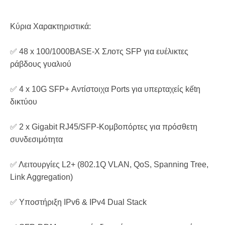
Κύρια Χαρακτηριστικά:
✅ 48 x 100/1000BASE-X Σлотς SFP για ευέλικτες
ράβδους γυαλιού
✅ 4 x 10G SFP+ Αντίστοιχα Ports για υπερταχείς kếtη
δικτύου
✅ 2 x Gigabit RJ45/SFP-Κομβοπόρτες για πρόσθετη
συνδεσιμότητα
✅ Λειτουργίες L2+ (802.1Q VLAN, QoS, Spanning Tree,
Link Aggregation)
✅ Υποστήριξη IPv6 & IPv4 Dual Stack