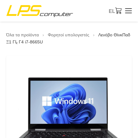
EL
Αρχική
Όλα τα προϊόντα
›
Φορητοί υπολογιστές
›
Λενόβο ΘίνκΠαδ
Ξ1 Γیا Γ4 i7-8665U
Προϊόντα
Υπηρεσίες
Σχετικά με την εταιρεία
Κατάστημα eBay