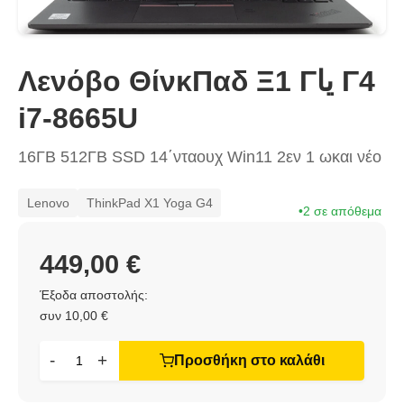
Λενόβο ΘίνκΠαδ Ξ1 Γیا Γ4
i7-8665U
16ΓΒ 512ΓΒ SSD 14΄νταουχ Win11 2εν 1 ωκαι νέο
Lenovo
ThinkPad X1 Yoga G4
2 σε απόθεμα
449,00 €
Έξοδα αποστολής:
συν 10,00 €
-
+
Προσθήκη στο καλάθι