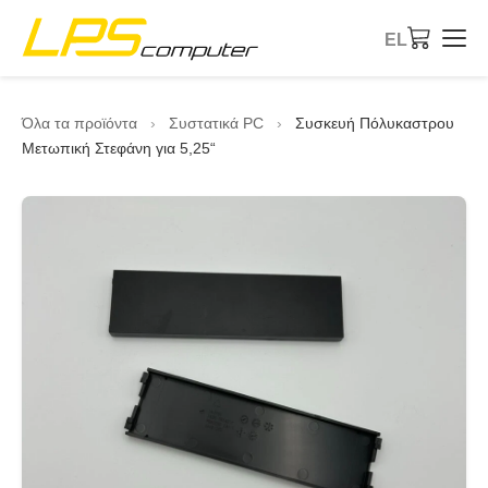
EL
Αρχική
Όλα τα προϊόντα
›
Συστατικά PC
›
Συσκευή Πόλυκαστρου
Μετωπική Στεφάνη για 5,25“
Προϊόντα
Υπηρεσίες
Σχετικά με την εταιρεία
Κατάστημα eBay