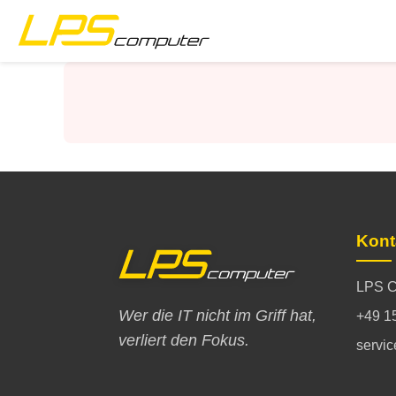
Startseite
Produkte
Dienstleistungen
Über die Firma
Kont
eBay-Shop
LPS C
Wer die IT nicht im Griff hat,
+49 1
verliert den Fokus.
servi