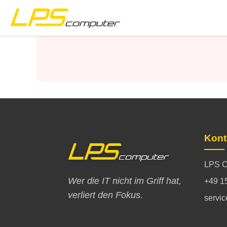
Startseite
Produkte
Dienstleistungen
Über die Firma
Kont
eBay-Shop
LPS C
Wer die IT nicht im Griff hat,
+49 1
verliert den Fokus.
servi