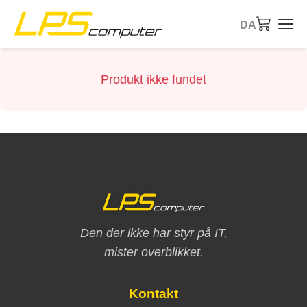
DA
Forside
Produkt ikke fundet
Produkter
Services
Om virksomheden
eBay butik
Den der ikke har styr på IT,
mister overblikket.
Kontakt