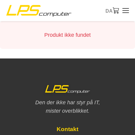
DA
Forside
Produkt ikke fundet
Produkter
Services
Om virksomheden
eBay butik
Den der ikke har styr på IT,
mister overblikket.
Kontakt