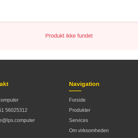
Produkt ikke fundet
akt
Navigation
omputer
Forside
51 56025312
Produkter
ce@lps.computer
Services
Om virksomheden