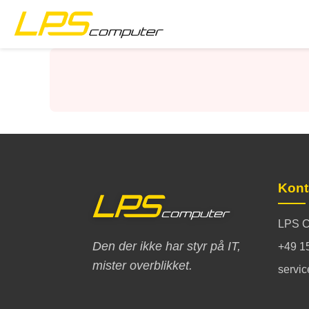
Forside
Produkter
Services
Om virksomheden
Kont
eBay butik
LPS C
Den der ikke har styr på IT,
+49 1
mister overblikket.
servi