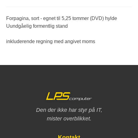
Forpagina, sort - egnet til 5,25 tommer (DVD) hylde
Uundgåelig formentlig stand
inkluderende regning med angivet moms
Den der ikke har styr på IT,
mister overblikket.
Kontakt