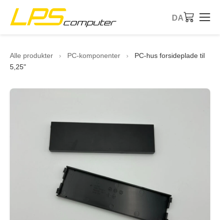
DA
Forside
Alle produkter
›
PC-komponenter
›
PC-hus forsideplade til
5,25"
Produkter
Services
Om virksomheden
eBay butik