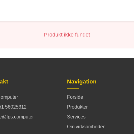
Produkt ikke fundet
akt
Navigation
omputer
Forside
51 56025312
Produkter
ce@lps.computer
Services
Om virksomheden