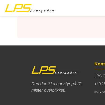
Forside
Produkter
Services
Om virksomheden
Kont
eBay butik
LPS C
Den der ikke har styr på IT,
+49 1
mister overblikket.
servi