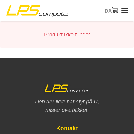
DA
Forside
Produkt ikke fundet
Produkter
Services
Om virksomheden
eBay butik
Den der ikke har styr på IT,
mister overblikket.
Kontakt