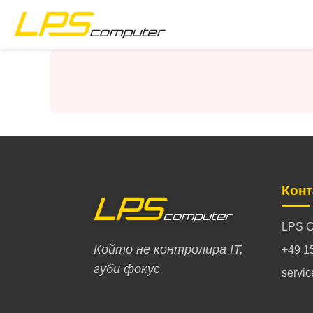
Начало
Продукти
Услуги
За компанията
Конт
eBay магазин
LPS C
Който не контролира IT,
+49 1
губи фокус.
servi