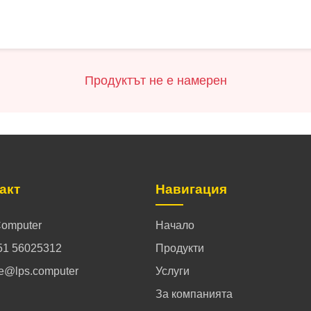
Продуктът не е намерен
акт
Навигация
omputer
Начало
51 56025312
Продукти
ce@lps.computer
Услуги
За компанията