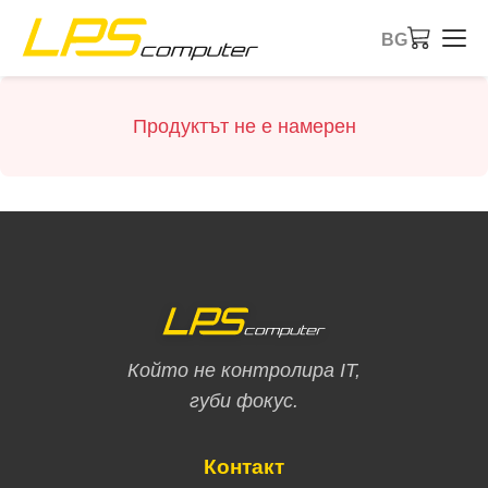
BG
Начало
Продуктът не е намерен
Продукти
Услуги
За компанията
eBay магазин
Който не контролира IT,
губи фокус.
Контакт