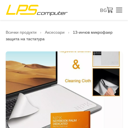
BG
Начало
Всички продукти
›
Аксесоари
›
13-инчов микрофаер
защита на тастатура
Продукти
Услуги
За компанията
eBay магазин