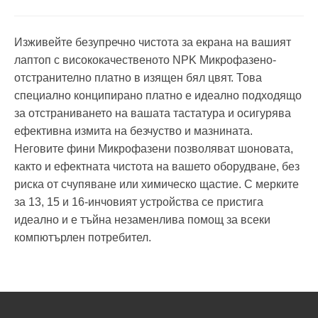
Изживейте безупречно чистота за екрана на вашият
лаптоп с висококачественото NPK Микрофазено-
отстранително платно в изящен бял цвят. Това
специално конципирано платно е идеално подходящо
за отстраниването на вашата тастатура и осигурява
ефективна измита на безчуство и мазнината.
Неговите фини Микрофазени позволяват шоновата,
както и ефектната чистота на вашето оборудване, без
риска от счупяване или химическо щастие. С мерките
за 13, 15 и 16-инчовият устройства се пристига
идеално и е тъйна незаменлива помощ за всеки
компютърлен потребител.