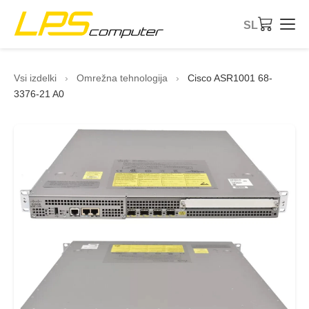
SL
Domov
Vsi izdelki
›
Omrežna tehnologija
›
Cisco ASR1001 68-
3376-21 A0
Izdelki
Storitve
O podjetju
eBay trgovina