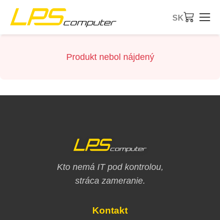
SK
Domov
Produkt nebol nájdený
Produkty
Služby
O firme
eBay obchod
Kto nemá IT pod kontrolou,
stráca zameranie.
Kontakt