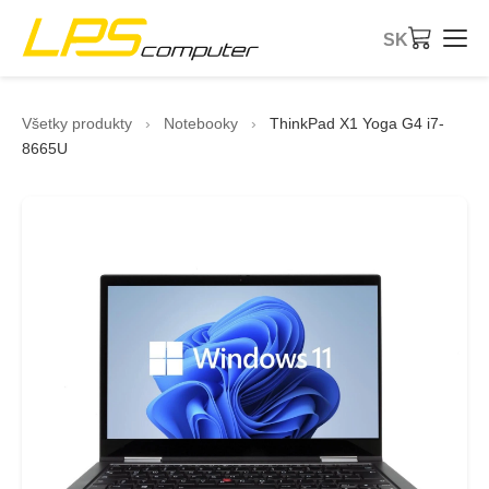
SK
Domov
Všetky produkty
›
Notebooky
›
ThinkPad X1 Yoga G4 i7-
8665U
Produkty
Služby
O firme
eBay obchod