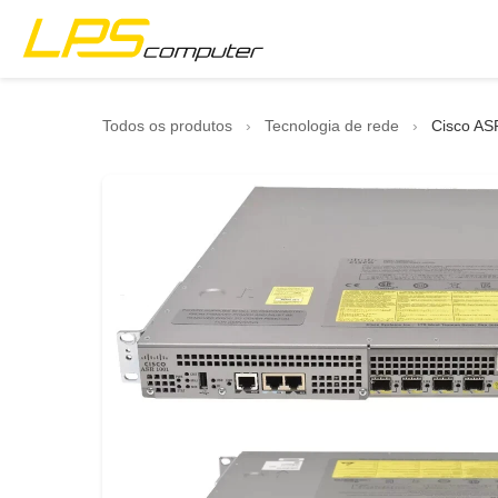
Página inicial
Todos os produtos
›
Tecnologia de rede
›
Cisco AS
Produtos
Serviços
Sobre nós
Loja eBay