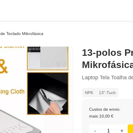
 de Teclado Mikrofásica
13-polos P
Mikrofásic
Laptop Tela Toalha d
NPK
13"-Tuch
Custos de envio:
mais 10,00 €
-
+