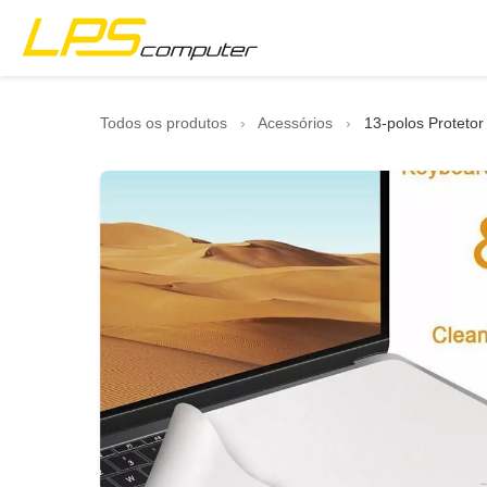
Página inicial
Todos os produtos
›
Acessórios
›
13-polos Protetor
Produtos
Serviços
Sobre nós
Loja eBay