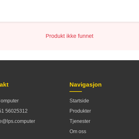
Produkt ikke funnet
akt
Navigasjon
omputer
Startside
51 56025312
Produkter
ce@lps.computer
Tjenester
Om oss