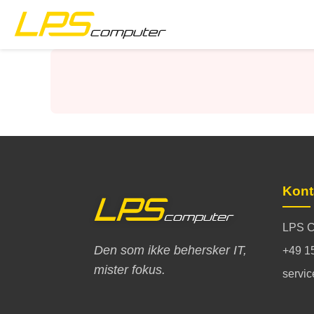
Startside
Produkter
Tjenester
Om oss
Kont
eBay-butikk
LPS C
Den som ikke behersker IT,
+49 1
mister fokus.
servi