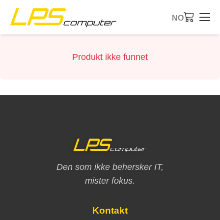
NO
Startside
Produkt ikke funnet
Produkter
Tjenester
Om oss
eBay-butikk
Den som ikke behersker IT,
mister fokus.
Kontakt