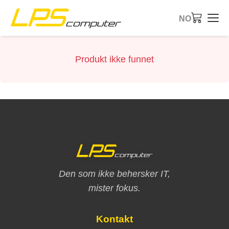
NO
Startside
Produkt ikke funnet
Produkter
Tjenester
Om oss
eBay-butikk
Den som ikke behersker IT,
mister fokus.
Kontakt