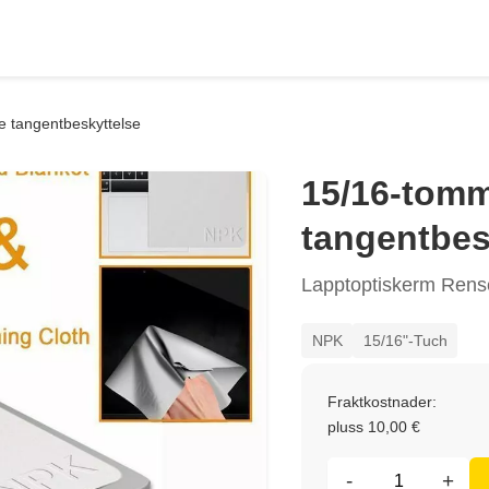
e tangentbeskyttelse
15/16-tomm
tangentbes
Lapptoptiskerm Rens
NPK
15/16"-Tuch
Fraktkostnader:
pluss 10,00 €
-
+