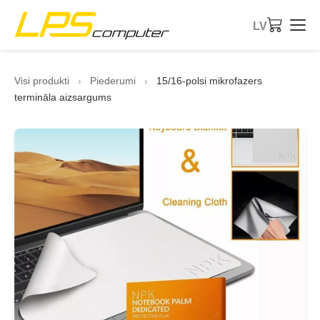
LV
Sākums
Visi produkti
›
Piederumi
›
15/16-polsi mikrofazers
termināla aizsargums
Produkti
Pakalpojumi
Par uzņēmumu
eBay veikals