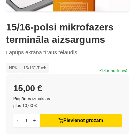
15/16-polsi mikrofazers
termināla aizsargums
Lapūps ekrāna tīraus tēlaudis.
NPK
15/16"-Tuch
13 ir noliktavā
15,00 €
Piegādes izmaksas:
plus 10,00 €
-
+
Pievienot grozam