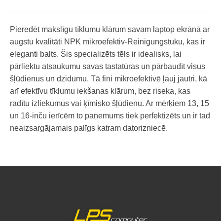
Pieredēt makslīgu tīklumu klārum savam laptop ekrānā ar
augstu kvalitāti NPK mikroefektiv-Reinigungstuku, kas ir
eleganti balts. Šis specializēts tēls ir idealisks, lai
pārliektu atsaukumu savas tastatūras un pārbaudīt visus
šļūdienus un dzidumu. Tā fini mikroefektivē ļauj jautri, kā
arī efektīvu tīklumu iekšanas klārum, bez riseka, kas
radītu izliekumus vai ķīmisko šļūdienu. Ar mērķiem 13, 15
un 16-inču ierīcēm to paņemums tiek perfektizēts un ir tad
neaizsargājamais palīgs katram datorizniecē.