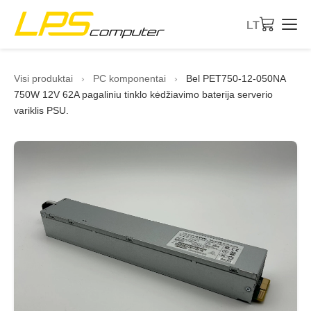
LT
Pagrindinis
Visi produktai
›
PC komponentai
›
Bel PET750-12-050NA
750W 12V 62A pagaliniu tinklo kėdžiavimo baterija serverio
Produktai
variklis PSU.
Paslaugos
Apie įmonę
eBay parduotuvė