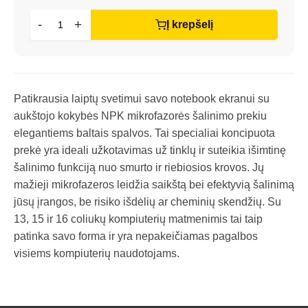
-
+
Į krepšelį
Patikrausia laiptų svetimui savo notebook ekranui su
aukštojo kokybės NPK mikrofazorės šalinimo prekiu
elegantiems baltais spalvos. Tai specialiai koncipuota
prekė yra ideali užkotavimas už tinklų ir suteikia išimtinę
šalinimo funkciją nuo smurto ir riebiosios krovos. Jų
mažieji mikrofazeros leidžia saikštą bei efektyvią šalinimą
jūsų įrangos, be risiko išdėlių ar cheminių skendžių. Su
13, 15 ir 16 coliukų kompiuterių matmenimis tai taip
patinka savo forma ir yra nepakeičiamas pagalbos
visiems kompiuterių naudotojams.