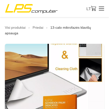
LT
Pagrindinis
Visi produktai
›
Priedai
›
13-calo mikrofazės klavišų
apsauga
Produktai
Paslaugos
Apie įmonę
eBay parduotuvė